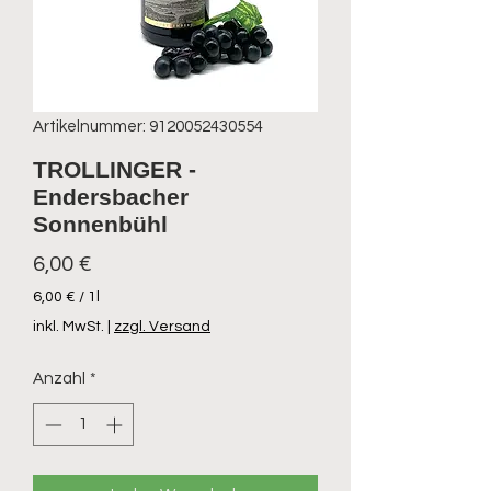
Artikelnummer: 9120052430554
TROLLINGER -
Endersbacher
Sonnenbühl
Preis
6,00 €
6,00 €
/
1l
6,00 €
inkl. MwSt.
|
zzgl. Versand
pro
1
Anzahl
*
Liter