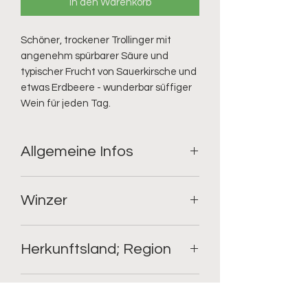
In den Warenkorb
Schöner, trockener Trollinger mit
angenehm spürbarer Säure und
typischer Frucht von Sauerkirsche und
etwas Erdbeere - wunderbar süffiger
Wein für jeden Tag.
Allgemeine Infos
Geschmack: trocken;
Winzer
Rebsorte: Trollinger / Vernatsch;
Füllmenge: 0.75l;
Alkoholgehalt: 12.5%
Remstalkellerei
Restzucker: 2.9
Herkunftsland; Region
Säure: 4
Deutschland; Württemberg
kulinarische Empfehlung