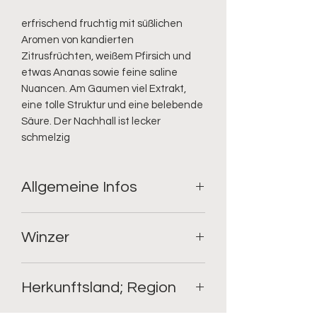
erfrischend fruchtig mit süßlichen 
Aromen von kandierten 
Zitrusfrüchten, weißem Pfirsich und 
etwas Ananas sowie feine saline 
Nuancen. Am Gaumen viel Extrakt, 
eine tolle Struktur und eine belebende 
Säure. Der Nachhall ist lecker 
schmelzig
Allgemeine Infos
Geschmack: trocken;
Winzer
Rebsorte: Pecorino;
Füllmenge: 0.75l;
Alkoholgehalt: 13%
Tenuta Ulisse
Restzucker: 4.5
Herkunftsland; Region
Säure: 6.5