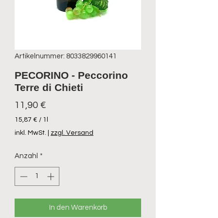
Artikelnummer: 8033829960141
PECORINO - Peccorino
Terre di Chieti
Preis
11,90 €
15,87 €
/
1l
15,87 €
inkl. MwSt.
|
zzgl. Versand
pro
1
Anzahl
*
Liter
In den Warenkorb