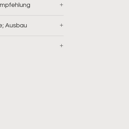
 Empfehlung
r Vesperwein
fe; Ausbau
hese nach kam diese Rebsorte
ls Moreto do Alentjo nach
0 nach Deutschland, wo sie
er Pfalz und Rheinhessen auf ca.
ird und vor allem zu Weißherbst
nn bis süffig
nig bis leichtes Kirschrot
A: Leichtes Beerenaroma,
 Kaffee