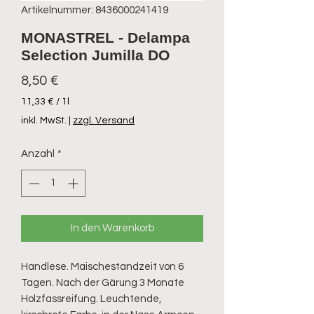
Artikelnummer: 8436000241419
MONASTREL - Delampa
Selection Jumilla DO
Preis
8,50 €
11,33 €
/
1l
11,33 €
inkl. MwSt.
|
zzgl. Versand
pro
1
Anzahl
*
Liter
In den Warenkorb
Handlese. Maischestandzeit von 6 
Tagen. Nach der Gärung 3 Monate 
Holzfassreifung. Leuchtende, 