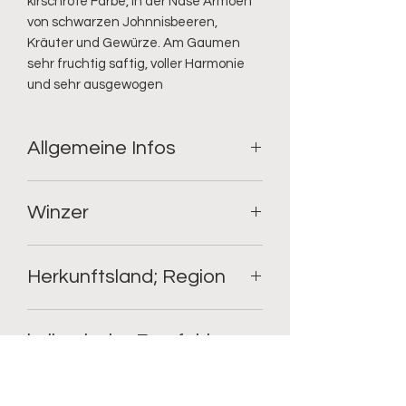
kirschrote Farbe, in der Nase Armoen 
von schwarzen Johnnisbeeren, 
Kräuter und Gewürze. Am Gaumen 
sehr fruchtig saftig, voller Harmonie 
und sehr ausgewogen
Allgemeine Infos
Geschmack: trocken;
Winzer
Rebsorte: Monastrel;
Füllmenge: 0.75l;
Alkoholgehalt: 14%
Bodegas La Purisima
Herkunftsland; Region
Spanien; Jumilla
kulinarische Empfehlung
Solo und rustikale spanische Gerichte
Qualitätsstufe; Ausbau