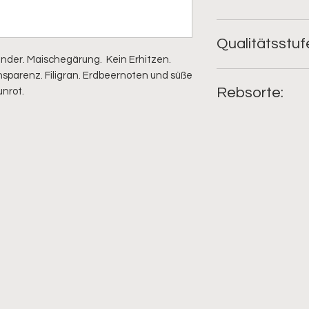
Qualitätsstu
nder. Maischegärung. Kein Erhitzen.
QbA; Edelstahltank
nsparenz. Filigran. Erdbeernoten und süße
Rebsorte:
nrot.
Möglicherweise seit
autochthonen Pinot 
Erwähnungen aus de
814), zuverlässig je
1283 unter dem Name
sie zu den klassisc
wurde wohl zusamm
Frankenreich verbre
Synonymen ist die R
ha Rebfläche vertre
11.700 ha ist sie di
begriff "Spät..." ist
dass die an sich fr