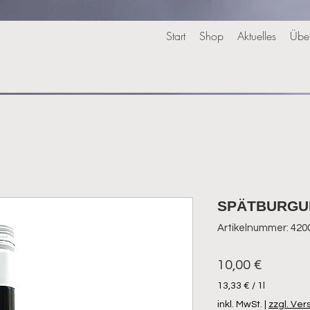
Start
Shop
Aktuelles
Übe
SPÄTBURGUN
Artikelnummer: 420
Preis
10,00 €
13,33 €
/
1l
13,33 €
inkl. MwSt.
|
zzgl. Ve