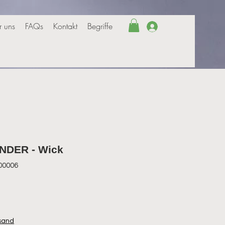
r uns
FAQs
Kontakt
Begriffe
Anmelden
DER - Wick
00006
rsand