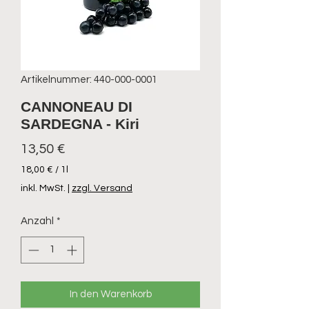
Artikelnummer: 440-000-0001
CANNONEAU DI
SARDEGNA - Kiri
Preis
13,50 €
18,00 €
/
1l
18,00 €
inkl. MwSt.
|
zzgl. Versand
pro
1
Anzahl
*
Liter
In den Warenkorb