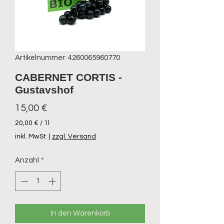
Artikelnummer: 4260065960770
CABERNET CORTIS -
Gustavshof
Preis
15,00 €
20,00 €
/
1l
20,00 €
inkl. MwSt.
|
zzgl. Versand
pro
1
Anzahl
*
Liter
In den Warenkorb