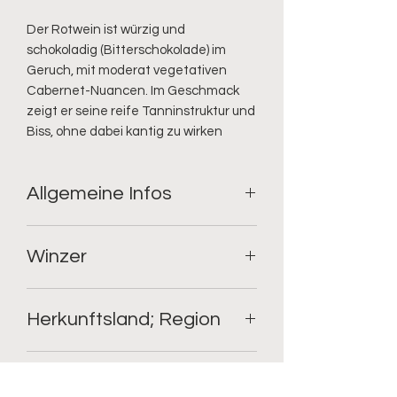
Der Rotwein ist würzig und 
schokoladig (Bitterschokolade) im 
Geruch, mit moderat vegetativen 
Cabernet-Nuancen. Im Geschmack 
zeigt er seine reife Tanninstruktur und 
Biss, ohne dabei kantig zu wirken
Allgemeine Infos
Geschmack: trocken;
Winzer
Rebsorte: Cabernet Cortis Purist;
Füllmenge: 0.75l;
Alkoholgehalt: 14.5%
Gustavshof
Restzucker: 0.9
Herkunftsland; Region
Säure: 4.7
Deutschland; Rheinhessen
kulinarische Empfehlung