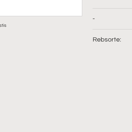
mit Eiswasser, als C
-
tis
;
Rebsorte: