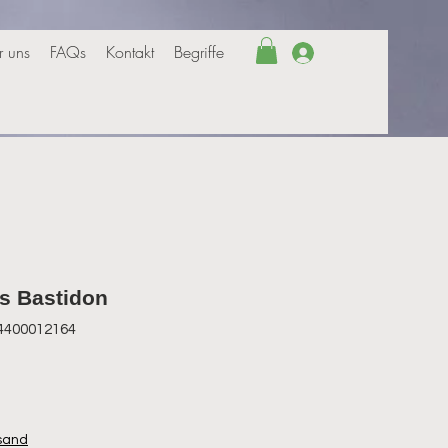
r uns
FAQs
Kontakt
Begriffe
Anmelden
is Bastidon
14400012164
rsand