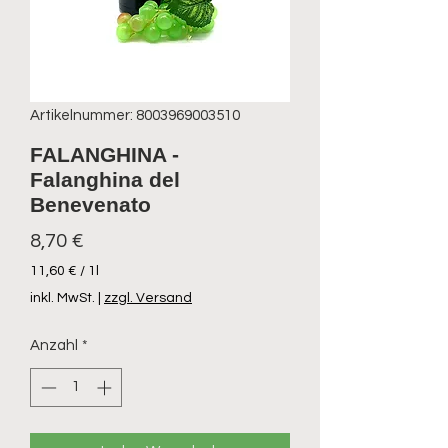
Artikelnummer: 8003969003510
FALANGHINA -
Falanghina del
Benevenato
Preis
8,70 €
11,60 €
/
1l
11,60 €
inkl. MwSt.
|
zzgl. Versand
pro
1
Anzahl
*
Liter