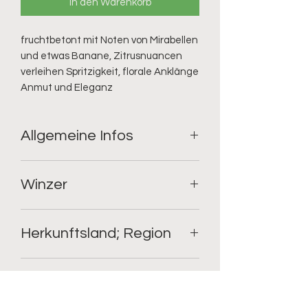
In den Warenkorb
fruchtbetont mit Noten von Mirabellen 
und etwas Banane, Zitrusnuancen 
verleihen Spritzigkeit, florale Anklänge 
Anmut und Eleganz
Allgemeine Infos
Geschmack: trocken;
Winzer
Rebsorte: Falanghina;
Füllmenge: 0.75l;
Alkoholgehalt: 12.5%
Indomito
Restzucker: 5.0
Herkunftsland; Region
Säure: 6.0
Italien; Kampanien
kulinarische Empfehlung