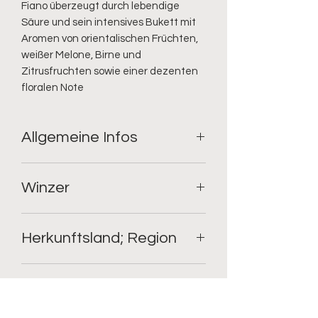
Fiano überzeugt durch lebendige 
Säure und sein intensives Bukett mit 
Aromen von orientalischen Früchten, 
weißer Melone, Birne und 
Zitrusfruchten sowie einer dezenten 
floralen Note
Allgemeine Infos
Geschmack: trocken;
Winzer
Rebsorte: Fiano;
Füllmenge: 0.75l;
Alkoholgehalt: 12%
Femar Vini
Restzucker: 8.7
Herkunftsland; Region
Säure: 5
Italien; Apulien
kulinarische Empfehlung