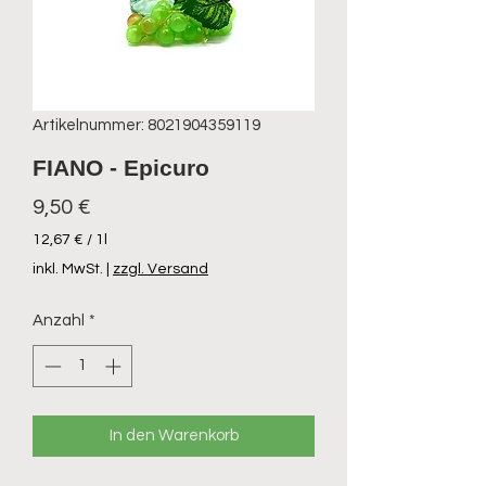
Artikelnummer: 8021904359119
FIANO - Epicuro
Preis
9,50 €
12,67 €
/
1l
12,67 €
inkl. MwSt.
|
zzgl. Versand
pro
1
Anzahl
*
Liter
In den Warenkorb