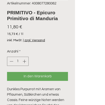
Artikelnummer: 4008077280062
PRIMITIVO - Epicuro
Primitivo di Manduria
Preis
11,80 €
15,73 €
/
1l
15,73 €
inkl. MwSt.
|
zzgl. Versand
pro
1
Anzahl
*
Liter
In den Warenkorb
Dunkles Purpurrot mit Aromen von 
Pflaumen, Süßkirchen und etwas 
Cassis. Feine würzige Noten werden 