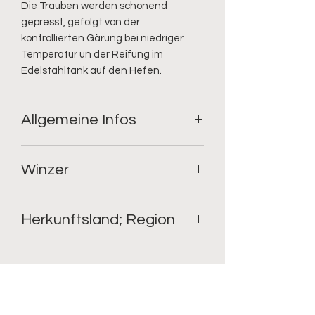
Die Trauben werden schonend 
gepresst, gefolgt von der 
kontrollierten Gärung bei niedriger 
Temperatur un der Reifung im 
Edelstahltank auf den Hefen.
Allgemeine Infos
Geschmack: trocken;
Winzer
Rebsorte: Vermentino;
Füllmenge: 0.75l;
Alkoholgehalt: 12%
Femar Vini
Restzucker: 9.9
Herkunftsland; Region
Säure: 5.2
Italien; Latium
kulinarische Empfehlung
Perfekter Begleiter zu